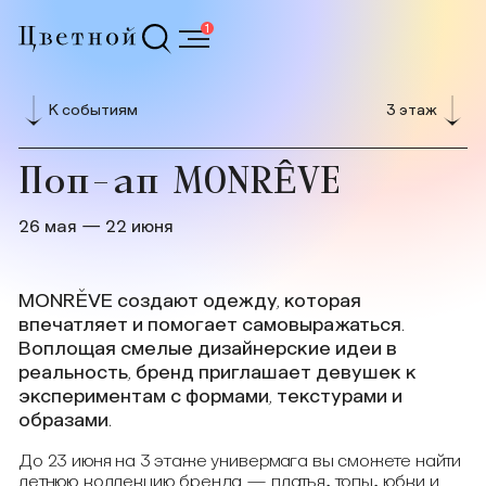
1
К событиям
3 этаж
Поп-ап MONRÊVE
26 мая — 22 июня
MONRÊVE создают одежду, которая
впечатляет и помогает самовыражаться.
Воплощая смелые дизайнерские идеи в
реальность, бренд приглашает девушек к
экспериментам с формами, текстурами и
образами.
До 23 июня на 3 этаже универмага вы сможете найти
летнюю коллекцию бренда — платья, топы, юбки и