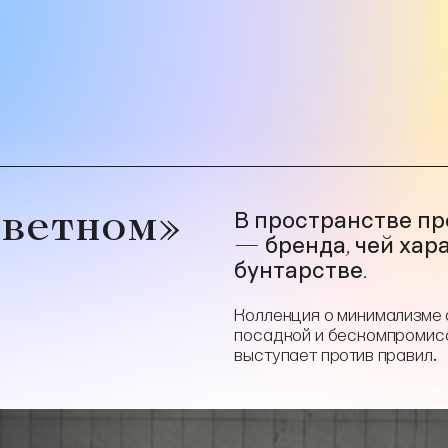
Цветном»
В пространстве пр
— бренда, чей хар
бунтарстве.
Коллекция о минимализме 
посадкой и бескомпромисс
выступает против правил.