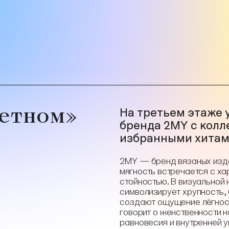
ветном»
На третьем этаже
бренда 2MY с колле
избранными хитам
2MY — бренд вязаных изде
мягкость встречается с х
стойкостью. В визуальной
символизирует хрупкость,
создают ощущение лёгкост
говорит о женственности к
равновесия и внутренней у