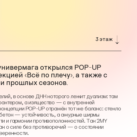
3 этаж
 универмага открылся POP-UP
кцией «Всё по плечу», а также с
и прошлых сезонов.
лий, в основе ДНК которого лежит дуализм: там
арактером, а изящество — с внутренней
 концепции POP-UP отражён тот же баланс: стекло
 бетон — устойчивость, а ажурные ширмы
и и гармонии противоположностей. Так 2MY
ак о силе без противоречий — о состоянии
веренности.