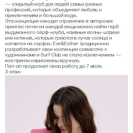
— открытый клуб для людей самых разных
профессий, которых объединяет любовь к
приключениям и большой воде.
Эта концепция находит отражение в авторских
принтах: почти на каждой вещи можно найти герб
выдуманного сёрф-клуба, наивные волны-штрихи
или котиков, которые греются в лучах солнца и
катаются на серфах. Eve&Esther традиционно
разрабатывает свои коллекции совместно с
художниками и Surf Club не стала исключением —
все принты нарисованы вручную.
Поп-ап продолжит свою работу до 7 июля.
3 этаж