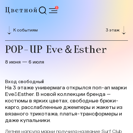
1
К событиям
3 этаж
POP-UP Eve＆Esther
8 июня — 6 июля
Вход свободный
На 3 этаже универмага открылся поп-ап марки
Eve&Esther. В новой коллекции бренда –
костюмы в ярких цветах, свободные брюки-
карго, расслабленные джемперы и жакеты из
вязаного трикотажа, платья-трансформеры и
даже купальники.
Летняя капсула марки получила название Surf Club