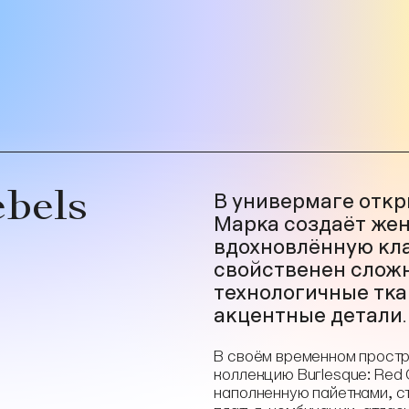
ebels
В универмаге откры
Марка создаёт же
вдохновлённую кл
свойственен сложн
технологичные тка
акцентные детали.
В своём временном прост
коллекцию Burlesque: Red
наполненную пайетками, ст