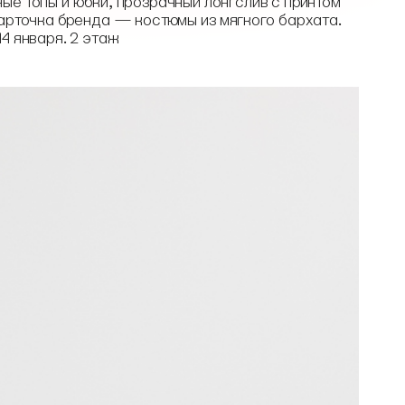
ые топы и юбки, прозрачный лонгслив с принтом
карточка бренда — костюмы из мягкого бархата.
14 января. 2 этаж