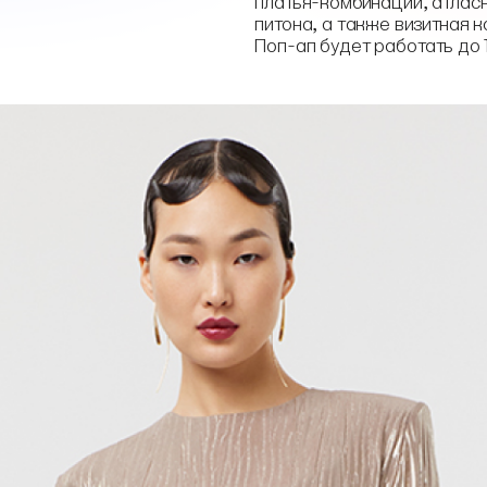
платья-комбинации, атласн
питона, а также визитная 
Поп-ап будет работать до 