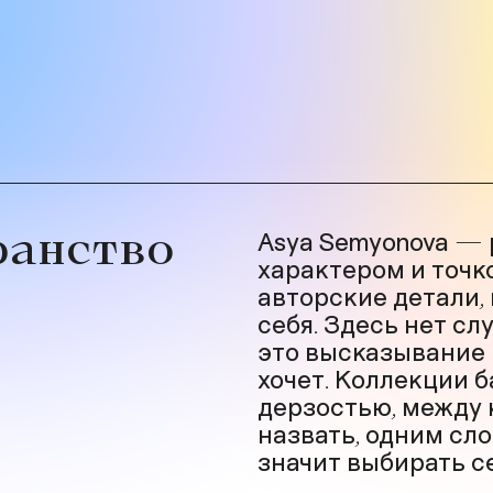
ранство
Asya Semyonova —
характером и точк
авторские детали,
себя. Здесь нет с
это высказывание 
хочет. Коллекции 
дерзостью, между 
назвать, одним сл
значит выбирать се