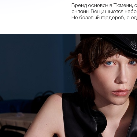
Бренд основан в Тюмени, 
онлайн. Вещи шьются неб
Не базовый гардероб, а од