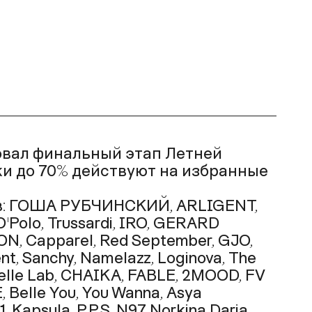
овал финальный этап Летней
и до 70% действуют на избранные
ов: ГОША РУБЧИНСКИЙ, ARLIGENT,
O'Polo, Trussardi, IRO, GERARD
, Capparel, Red September, GJO,
ent, Sanchy, Namelazz, Loginova, The
stelle Lab, CHAIKA, FABLE, 2MOOD, FV
 Belle You, You Wanna, Asya
, Kapsula, P.P.S, N97 Norkina Daria,