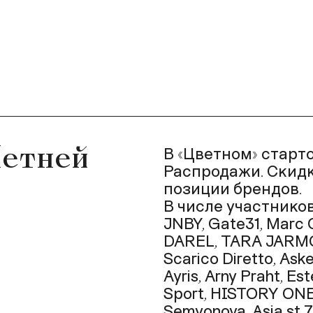
Летней
В «Цветном» старт
Распродажи. Скидк
позиции брендов.
В числе участник
JNBY, Gate31, Marc 
DAREL, TARA JARMON
Scarico Diretto, Ask
Ayris, Arny Praht, E
Sport, HISTORY ONE,
Semyonova, Asia st 71